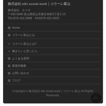
株式会社 eiki social work｜コラーレ富山
株式会社 エイキ
〒930-0996 富山県富山市新庄本町3丁目1-13
TEL/076-452-3899 FAX/076-452-4025
Home
コラーレ富山とは
コラーレ富山とは?
働きたいと思ったら
よくある質問
事業所概要
お問い合わせ
ブログ
Copyright ©
株式会社 eiki social work｜コラーレ富山
All Rights
Reserved.