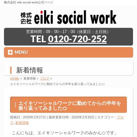
株式会社 eiki social work公式ページ
営業時間：09：00～17：00（休業日：土日祝）
TEL
0120-720-252
MENU
新着情報
HOME
»
新着情報
»
ブログ
»
エイキソーシャルワークに勤めてからの半年を振り返ってみました🍊
エイキソーシャルワークに勤めてからの半年を
振り返ってみました🍊
投稿日 : 2025年2月27日
最終更新日時 : 2025年2月26日
カテゴリー :
ブロ
グ
,
新着情報
こんにちは、エイキソーシャルワークのみかん🍊です。