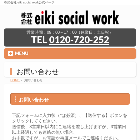
株式会社 eiki social work公式ページ
営業時間：09：00～17：00（休業日：土日祝）
TEL
0120-720-252
MENU
お問い合わせ
HOME
»
お問い合わせ
お問い合わせ
下記フォームに入力後（*は必須）、【送信する】ボタンを
クリックしてください。
送信後、3営業日以内にご連絡を差し上げますが、3営業日
以上経過しても連絡の無い場合、
お手数ですが、お電話か再度メールでご連絡ください。